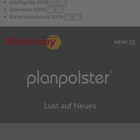
Schriftgröße
100
%
Zeilenhöhe
100
%
Buchstabenabstand
100
%
MENÜ
Lust auf Neues