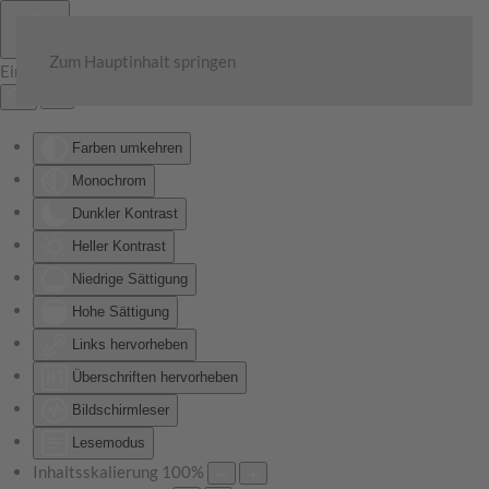
Zum Hauptinhalt springen
Eingabehilfen öffnen
Farben umkehren
Monochrom
Dunkler Kontrast
Heller Kontrast
Niedrige Sättigung
Hohe Sättigung
Links hervorheben
Überschriften hervorheben
Bildschirmleser
Lesemodus
Inhaltsskalierung
100
%