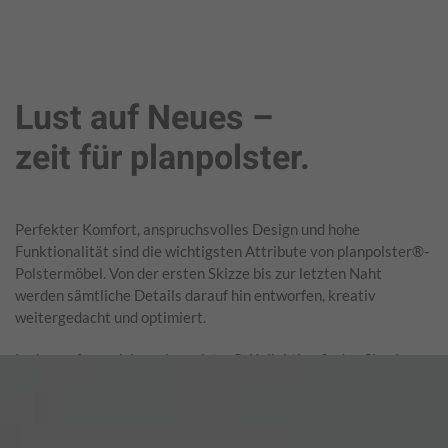
Lust auf Neues –
zeit für planpolster.
Perfekter Komfort, anspruchsvolles Design und hohe
Funktionalität sind die wichtigsten Attribute von planpolster®-
Polstermöbel. Von der ersten Skizze bis zur letzten Naht
werden sämtliche Details darauf hin entworfen, kreativ
weitergedacht und optimiert.
In der umfangreichen planpolster®-Kollektion finden Sie eine
breite Auswahl an Garnituren und Wohnlandschaften, die zu
Ihrem individuellen Einrichtungsstil passen. Mit zeitgemäßem
Design und innovativen Komfortfunktionen können Sie fast jede
Wohnsituation optimal gestalten. Ob Sie eine repräsentative